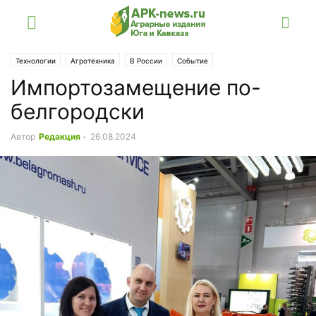
Технологии
Агротехника
В России
Событие
Импортозамещение по-
Выставка «Агросалон»
белгородски
Автор
Редакция
-
26.08.2024