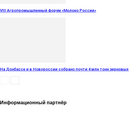
VIII Агропромышленный форум «Молоко России»
На Донбассе и в Новороссии собрано почти 4 млн тонн зерновых
Информационный партнёр