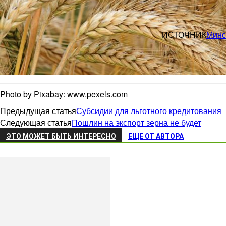
ИСТОЧНИК
Минс
Photo by Pixabay: www.pexels.com
Предыдущая статья
Субсидии для льготного кредитования
Следующая статья
Пошлин на экспорт зерна не будет
ЭТО МОЖЕТ БЫТЬ ИНТЕРЕСНО
ЕЩЕ ОТ АВТОРА