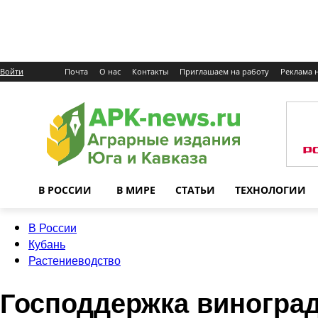
Войти
Почта
О нас
Контакты
Приглашаем на работу
Реклама н
В РОССИИ
В МИРЕ
СТАТЬИ
ТЕХНОЛОГИИ
В России
Кубань
Растениеводство
Господдержка виноград