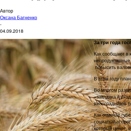
Автор
Оксана Багненко
-
04.09.2018
За три года го
Как сообщают в 
непродуктивные 
повысить валово
В этом году план
Во многом разви
«закладка и уход
виноградников бы
Как отмечал губ
социальных прогр
который ценят, 