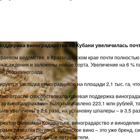
споддержка виноградарства на Кубани увеличилась поч
краевом ведомстве, в Краснодарском крае почти полностью
насаждения и заложены новые сорта. Увеличение на 6 % п
й сбор винограда.
ируется закладка виноградников на площади 2,1 тыс. га, ч
тию отрасли способствовала краевая поддержка виноградарс
 за виноградниками» было направлено 223,1 млн рублей, то 
ли увеличены в 2,6 раза, на установку шпалеры – в 3,5 раз
ернатор Вениамин Кондратьев, виноградарство и виноделие
амм развития региона. Кубанское вино – это уже бренд, си
в том числе, иностранные потребители.