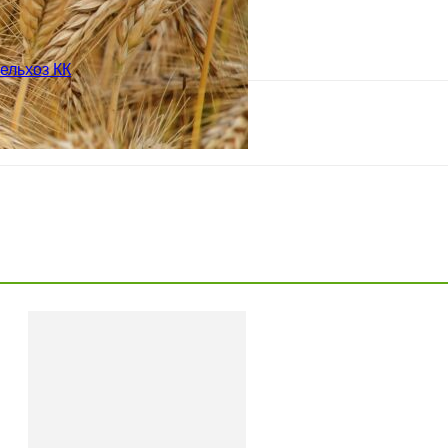
ельхоз КК