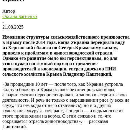
Автор
Оксана Багненко
-
21.08.2025
Изменение структуры сельскохозяйственного производства
в Крыму после 2014 года, когда Украина перекрыла воду
из Херсонской области по Северо-Крымскому каналу,
привело к проблемам в животноводческой отрасли.
Однако его развитие было бы перспективным, но для
этого нужен системный подход и стремление
производителей к кооперации, уверен директор НИИ
сельского хозяйства Крыма Владимир Паштецкий.
«За прошедшие 10 лет — после того, как Украина устроила
водную блокаду и Крым остался без днепровской воды,
аграрии смогли переориентировать и заново выстроить свою
деятельность. И речь не только о выращивании риса (у всех на
слуху, что без воды от него отказались), но и о других
культурах: кукуруза, соя, рапс, люцерна — а ведь многое из
этого производили на корма. С этим связано и то, что
сокращается отрасль животноводства», — рассказал
Паштецкий.