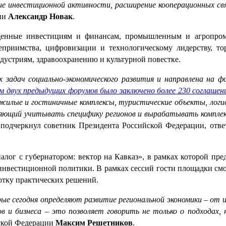
ние инвестиционной активности, расширение кооперационных св
ции
Александр Новак
.
ященные инвестициям и финансам, промышленным и агропро
еприимства, цифровизации и технологическому лидерству, то
дустриям, здравоохранению и культурной повестке.
 задач социально-экономического развития и направлена на ф
м двух предыдущих форумов было заключено более 230 соглашен
жилые и гостиничные комплексы, туристические объекты, логис
яющий учитывать специфику регионов и вырабатывать комплекс
 подчеркнул советник Президента Российской Федерации, отве
лог с губернатором: вектор на Кавказ», в рамках которой пре
инвестиционной политики. В рамках сессий гости площадки смог
отку практических решений.
е сегодня определяют развитие региональной экономики – от 
в и бизнеса – это позволяет говорить не только о подходах,
йской Федерации
Максим Решетников
.