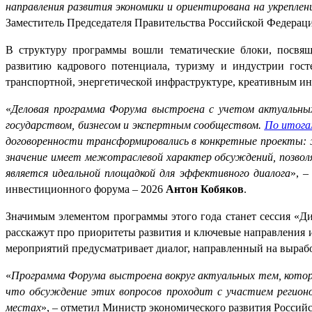
направления развития экономики и ориентирована на укрепле
Заместитель Председателя Правительства Российской Федера
В структуру программы вошли тематические блоки, посв
развитию кадрового потенциала, туризму и индустрии гост
транспортной, энергетической инфраструктуре, креативным ин
«
Деловая программа Форума выстроена с учетом актуальных
государством, бизнесом и экспертным сообществом.
По итога
договоренности трансформировались в конкретные проекты: 
значение имеет межотраслевой характер обсуждений, позвол
является идеальной площадкой для эффективного диалога
», –
инвестиционного форума – 2026
Антон Кобяков
.
Значимым элементом программы этого года станет сессия «Диа
расскажут про приоритеты развития и ключевые направления 
мероприятий предусматривает диалог, направленный на выраб
«
Программа Форума выстроена вокруг актуальных тем, которы
что обсуждение этих вопросов проходит с участием регионо
местах
», – отметил Министр экономического развития Росси