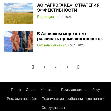
АО «АГРОГАРД»: СТРАТЕГИЯ
ЭФФЕКТИВНОСТИ
Редакция
-
18.11.2025
В Азовском море хотят
развивать промысел креветок
Оксана Багненко
-
07.11.2025
1
2
3
Почта
О нас
Контакты
Приглашаем на работу
Реклама на сайте
Технические требования для печати
Сотрудничество