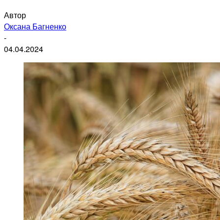
Автор
Оксана Багненко
-
04.04.2024