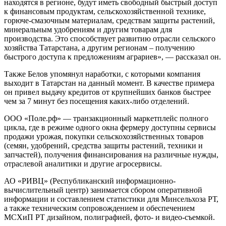
находятся в регионе, будут иметь свободный быстрый доступ
к финансовым продуктам, сельскохозяйственной технике,
горюче-смазочным материалам, средствам защиты растений,
минеральным удобрениям и другим товарам для
производства. Это способствует развитию отрасли сельского
хозяйства Татарстана, а другим регионам – получению
быстрого доступа к предложениям аграриев», — рассказал он.
Также Белов упомянул наработки, с которыми компания
выходит в Татарстан на данный момент. В качестве примера
он привел выдачу кредитов от крупнейших банков быстрее
чем за 7 минут без посещения каких-либо отделений.
ООО «Поле.рф» — транзакционный маркетплейс полного
цикла, где в режиме одного окна фермеру доступны сервисы
продажи урожая, покупки сельскохозяйственных товаров
(семян, удобрений, средства защиты растений, техники и
запчастей), получения финансирования на различные нужды,
отраслевой аналитики и другие агросервисы.
АО «РИВЦ» (Республиканский информационно-
вычислительный центр) занимается сбором оперативной
информации и составлением статистики для Минсельхоза РТ,
а также техническим сопровождением и обеспечением
МСХиП РТ дизайном, полиграфией, фото- и видео-съемкой.