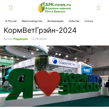
В России
Животноводство
Ветеринария
Событие
Статьи
КормВетГрэйн-2024
Технологии
Автор
Редакция
-
12.08.2024