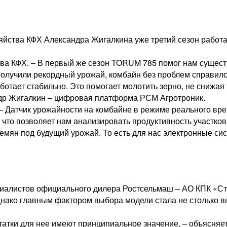
зяйства КФХ Александра Жигалкина уже третий сезон работ
ава КФХ. – В первый же сезон TORUM 785 помог нам сущест
получили рекордный урожай, комбайн без проблем справилс
отает стабильно. Это помогает молотить зерно, не снижая
др Жигалкин – цифровая платформа РСМ Агротроник.
 – Датчик урожайности на комбайне в режиме реального вре
, что позволяет нам анализировать продуктивность участк
мян под будущий урожай. То есть для нас электронные сис
иалистов официального дилера Ростсельмаш – АО КПК «Ста
нако главным фактором выбора модели стала не столько вы
статки для нее имеют принципиальное значение, – объясня