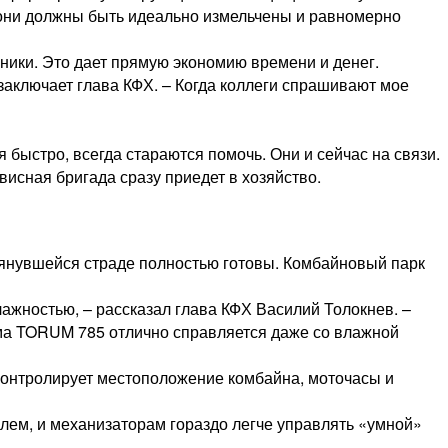
– они должны быть идеально измельчены и равномерно
ики. Это дает прямую экономию времени и денег.
 заключает глава КФХ. – Когда коллеги спрашивают мое
 быстро, всегда стараются помочь. Они и сейчас на связи.
висная бригада сразу приедет в хозяйство.
атянувшейся страде полностью готовы. Комбайновый парк
лажностью, – рассказал глава КФХ Василий Толокнев. –
ма TORUM 785 отлично справляется даже со влажной
контролирует местоположение комбайна, моточасы и
олем, и механизаторам гораздо легче управлять «умной»