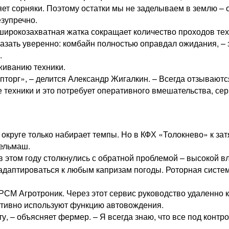
ляет сорняки. Поэтому остатки мы не заделываем в землю 
зупречно.
рокозахватная жатка сокращает количество проходов техн
сказать уверенно: комбайн полностью оправдал ожидания, –
.
живанию техники.
торг», – делится Александр Жигалкин. – Всегда отзываются
е техники и это потребует оперативного вмешательства, сер
 округе только набирает темпы. Но в КФХ «Толокнево» к з
ельмаш.
в этом году столкнулись с обратной проблемой – высокой в
адаптироваться к любым капризам погоды. Роторная систе
СМ Агротроник. Через этот сервис руководство удаленно 
активно используют функцию автовождения.
, – объясняет фермер. – Я всегда знаю, что все под контр