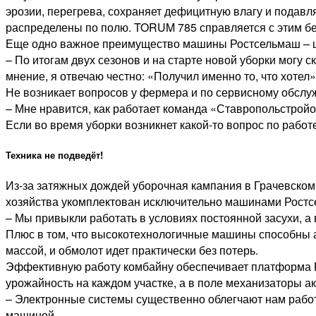
эрозии, перегрева, сохраняет дефицитную влагу и подав
распределены по полю. TORUM 785 справляется с этим бе
Еще одно важное преимущество машины Ростсельмаш – ши
– По итогам двух сезонов и на старте новой уборки могу 
мнение, я отвечаю честно: «Получил именно то, что хотел»
Не возникает вопросов у фермера и по сервисному обслу
– Мне нравится, как работает команда «Ставропольстройоп
Если во время уборки возникнет какой-то вопрос по работ
Техника не подведёт!
Из-за затяжных дождей уборочная кампания в Грачевском
хозяйства укомплектован исключительно машинами Ростс
– Мы привыкли работать в условиях постоянной засухи, а 
Плюс в том, что высокотехнологичные машины способны 
массой, и обмолот идет практически без потерь.
Эффективную работу комбайну обеспечивает платформа Р
урожайность на каждом участке, а в поле механизаторы 
– Электронные системы существенно облегчают нам работу
машиной.