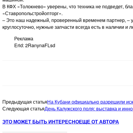
В КФХ «Толокнево» уверены, что техника не подведет, бл
«Ставропольстройопторг».
– Это наш надежный, проверенный временем партнер, – у
круглосуточно, нужные запчасти всегда есть в наличии и
Реклама
Erid: 2RanynaFLsd
Предыдущая статья
На Кубани официально разрешили иск
Следующая статья
День Калужского поля: выставка и инн
ЭТО МОЖЕТ БЫТЬ ИНТЕРЕСНО
ЕЩЕ ОТ АВТОРА