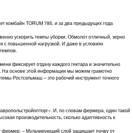
ает комбайн TORUM 785, и за два предыдущих года
венно ускорить темпы уборки. Обмолот отличный, зерно
я с повышенной нагрузкой. И даже в условиях
 темпов.
мени фиксирует отдачу каждого гектара и значительно
ов. На основе этой информации мы можем грамотно
темы Ростсельмаш – это рабочий инструмент точного
вропольстройопторг». И, по словам фермера, один такой
сокая производительность, сколько адаптивность к
ет фермер. – Мульчирующий слой защищает почву от