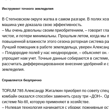
Инструмент точного земледелия
В Степновском округе жатва в самом разгаре. В полях хо
машина уже доказала свою эффективность.
– Мы очень довольны своим приобретением, – говорит гл
чистое, и потери минимальны. Прошлым летом, когда мы 
повышенной влажности этого сезона роторная система раб
Лучший помощник в работе земледельца, уверен Алексан
– Плодородие полей у нас неоднородное, – объясняет он.
упрощает нам учет. Точные данные собираются в системе
рассчитать дифференцированное внесение удобрений и се
земледелия.
Справляется безупречно
TORUM 785 Александр Жигалкин приобрел по совету спец
комбайн оказался способен заменить сразу три «ДОН». Од
системе No-till, которую применяют в хозяйстве.
– Нулевая технология начинается с уборки: пожнивные о