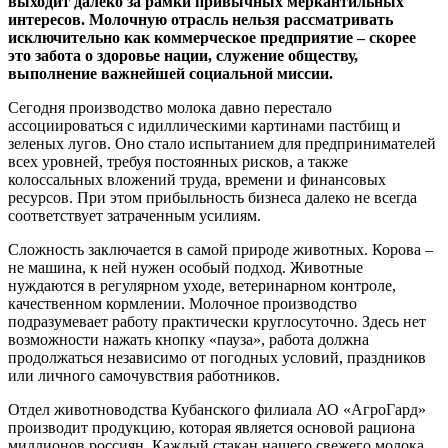
выходит далеко за рамки привычных меркантильных
интересов. Молочную отрасль нельзя рассматривать
исключительно как коммерческое предприятие – скорее
это забота о здоровье нации, служение обществу,
выполнение важнейшей социальной миссии.
Сегодня производство молока давно перестало
ассоциироваться с идиллическими картинами пастбищ и
зеленых лугов. Оно стало испытанием для предпринимателей
всех уровней, требуя постоянных рисков, а также
колоссальных вложений труда, времени и финансовых
ресурсов. При этом прибыльность бизнеса далеко не всегда
соответствует затраченным усилиям.
Сложность заключается в самой природе животных. Корова –
не машина, к ней нужен особый подход. Животные
нуждаются в регулярном уходе, ветеринарном контроле,
качественном кормлении. Молочное производство
подразумевает работу практически круглосуточно. Здесь нет
возможности нажать кнопку «пауза», работа должна
продолжаться независимо от погодных условий, праздников
или личного самочувствия работников.
Отдел животноводства Кубанского филиала АО «АгроГард»
производит продукцию, которая является основой рациона
миллионов россиян. Каждый стакан нашего свежего молока