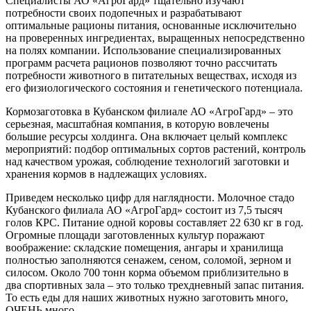
Специалисты АО «АгроГард» тщательно изучают
потребности своих подопечных и разрабатывают
оптимальные рационы питания, основанные исключительно
на проверенных ингредиентах, выращенных непосредственно
на полях компании. Использование специализированных
программ расчета рационов позволяют точно рассчитать
потребности животного в питательных веществах, исходя из
его физиологического состояния и генетического потенциала.
Кормозаготовка в Кубанском филиале АО «АгроГард» – это
серьезная, масштабная компания, в которую вовлечены
большие ресурсы холдинга. Она включает целый комплекс
мероприятий: подбор оптимальных сортов растений, контроль
над качеством урожая, соблюдение технологий заготовки и
хранения кормов в надлежащих условиях.
Приведем несколько цифр для наглядности. Молочное стадо
Кубанского филиала АО «АгроГард» состоит из 7,5 тысяч
голов КРС. Питание одной коровы составляет 22 630 кг в год.
Огромные площади заготовленных культур поражают
воображение: складские помещения, ангары и хранилища
полностью заполняются сенажем, сеном, соломой, зерном и
силосом. Около 700 тонн корма объемом приблизительно в
два спортивных зала – это только трехдневный запас питания.
То есть еды для наших животных нужно заготовить много,
ОЧЕНЬ много.