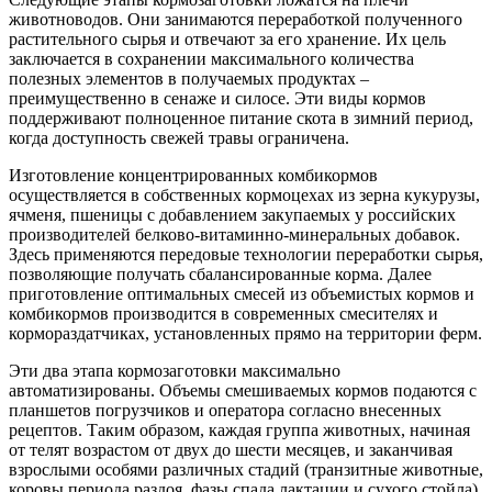
животноводов. Они занимаются переработкой полученного
растительного сырья и отвечают за его хранение. Их цель
заключается в сохранении максимального количества
полезных элементов в получаемых продуктах –
преимущественно в сенаже и силосе. Эти виды кормов
поддерживают полноценное питание скота в зимний период,
когда доступность свежей травы ограничена.
Изготовление концентрированных комбикормов
осуществляется в собственных кормоцехах из зерна кукурузы,
ячменя, пшеницы с добавлением закупаемых у российских
производителей белково-витаминно-минеральных добавок.
Здесь применяются передовые технологии переработки сырья,
позволяющие получать сбалансированные корма. Далее
приготовление оптимальных смесей из объемистых кормов и
комбикормов производится в современных смесителях и
кормораздатчиках, установленных прямо на территории ферм.
Эти два этапа кормозаготовки максимально
автоматизированы. Объемы смешиваемых кормов подаются с
планшетов погрузчиков и оператора согласно внесенных
рецептов. Таким образом, каждая группа животных, начиная
от телят возрастом от двух до шести месяцев, и заканчивая
взрослыми особями различных стадий (транзитные животные,
коровы периода раздоя, фазы спада лактации и сухого стойла)