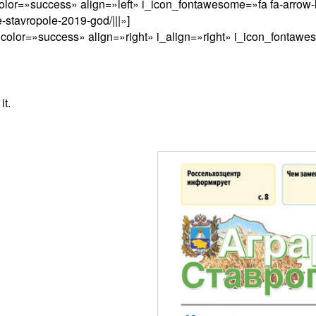
olor=»success» align=»left» i_icon_fontawesome=»fa fa-arrow-
-stavropole-2019-god/|||»]
color=»success» align=»right» i_align=»right» i_icon_fontaw
it.