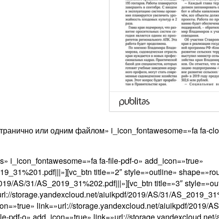
остранично или одним файлом» i_icon_fontawesome=»fa fa-clo
ss» i_icon_fontawesome=»fa fa-file-pdf-o» add_icon=»true»
019_31%201.pdf|||»][vc_btn title=»2″ style=»outline» shape=»r
/2019/AS/31/AS_2019_31%202.pdf|||»][vc_btn title=»3″ style=»
url://storage.yandexcloud.net/aiuikpdf/2019/AS/31/AS_2019_31%
n=»true» link=»url://storage.yandexcloud.net/aiuikpdf/2019/AS
-pdf-o» add_icon=»true» link=»url://storage.yandexcloud.net/