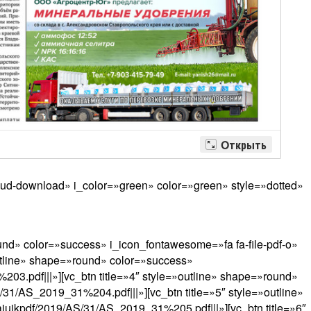
ud-download» i_color=»green» color=»green» style=»dotted»
ound» color=»success» i_icon_fontawesome=»fa fa-file-pdf-o»
outline» shape=»round» color=»success»
203.pdf|||»][vc_btn title=»4″ style=»outline» shape=»round»
/31/AS_2019_31%204.pdf|||»][vc_btn title=»5″ style=»outline»
aiuikpdf/2019/AS/31/AS_2019_31%205.pdf|||»][vc_btn title=»6″