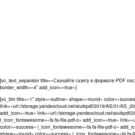
[vc_text_separator title=»Скачайте газету в формате PDF п
border_width=»4″ add_icon=»true»]
[vc_btn title=»1″ style=»outline» shape=»round» color=»succe
link=»url://storage.yandexcloud.net/aiuikpdf/2019/AS/31/AS_2
add_icon=»true» link=»url://storage.yandexcloud.net/aiuikpdf
i_icon_fontawesome=»fa fa-file-pdf-o» add_icon=»true» link=»
color=»success» i_icon_fontawesome=»fa fa-file-pdf-o» add_ico
shape=»round» color=»success» i_icon_fontawesome=»fa fa-file