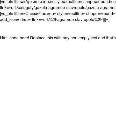
[vc_btn title=»Архив газеты» style=»outline» shape=»round» c
link=»url:/category/gazeta-agrarnoe-stavropole/gazeta-agrarnoe
[vc_btn title=»Свежий номер» style=»outline» shape=»round» 
add_icon=»true» link=»url:%2Fagrarnoe-stavropole%2F|||»]
Html code here! Replace this with any non empty text and that's 