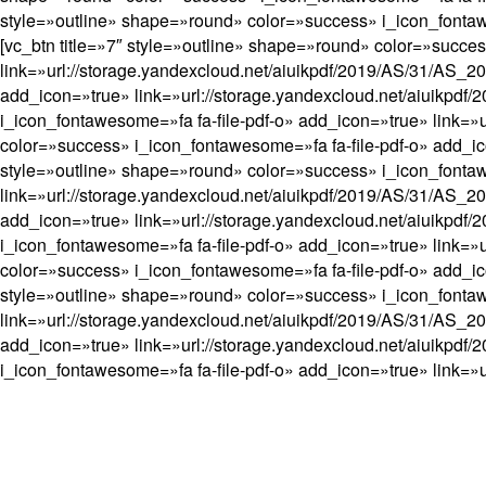
style=»outline» shape=»round» color=»success» i_icon_fontawe
[vc_btn title=»7″ style=»outline» shape=»round» color=»succe
link=»url://storage.yandexcloud.net/aiuikpdf/2019/AS/31/AS_2
add_icon=»true» link=»url://storage.yandexcloud.net/aiuikpdf
i_icon_fontawesome=»fa fa-file-pdf-o» add_icon=»true» link=»
color=»success» i_icon_fontawesome=»fa fa-file-pdf-o» add_ic
style=»outline» shape=»round» color=»success» i_icon_fontaw
link=»url://storage.yandexcloud.net/aiuikpdf/2019/AS/31/AS_2
add_icon=»true» link=»url://storage.yandexcloud.net/aiuikpdf
i_icon_fontawesome=»fa fa-file-pdf-o» add_icon=»true» link=»
color=»success» i_icon_fontawesome=»fa fa-file-pdf-o» add_ic
style=»outline» shape=»round» color=»success» i_icon_fontaw
link=»url://storage.yandexcloud.net/aiuikpdf/2019/AS/31/AS_2
add_icon=»true» link=»url://storage.yandexcloud.net/aiuikpd
i_icon_fontawesome=»fa fa-file-pdf-o» add_icon=»true» link=»