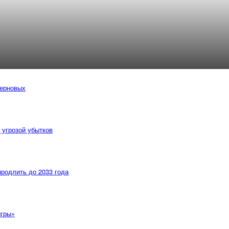
зерновых
 угрозой убытков
продлить до 2033 года
игры»