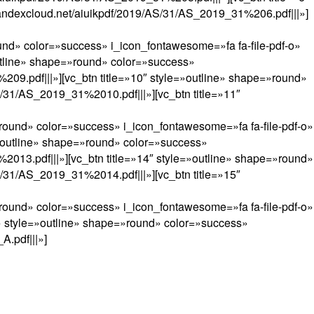
yandexcloud.net/aiuikpdf/2019/AS/31/AS_2019_31%206.pdf|||»]
ound» color=»success» i_icon_fontawesome=»fa fa-file-pdf-o»
outline» shape=»round» color=»success»
209.pdf|||»][vc_btn title=»10″ style=»outline» shape=»round»
S/31/AS_2019_31%2010.pdf|||»][vc_btn title=»11″
»round» color=»success» i_icon_fontawesome=»fa fa-file-pdf-o»
=»outline» shape=»round» color=»success»
2013.pdf|||»][vc_btn title=»14″ style=»outline» shape=»round»
S/31/AS_2019_31%2014.pdf|||»][vc_btn title=»15″
»round» color=»success» i_icon_fontawesome=»fa fa-file-pdf-o»
у» style=»outline» shape=»round» color=»success»
A.pdf|||»]