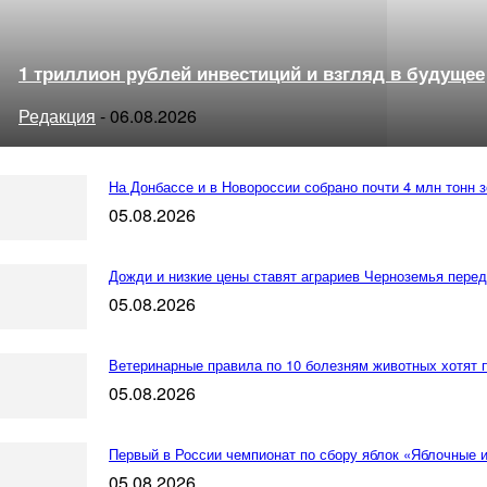
1 триллион рублей инвестиций и взгляд в будущее
Редакция
-
06.08.2026
На Донбассе и в Новороссии собрано почти 4 млн тонн 
05.08.2026
Дожди и низкие цены ставят аграриев Черноземья перед
05.08.2026
Ветеринарные правила по 10 болезням животных хотят 
05.08.2026
Первый в России чемпионат по сбору яблок «Яблочные 
05.08.2026