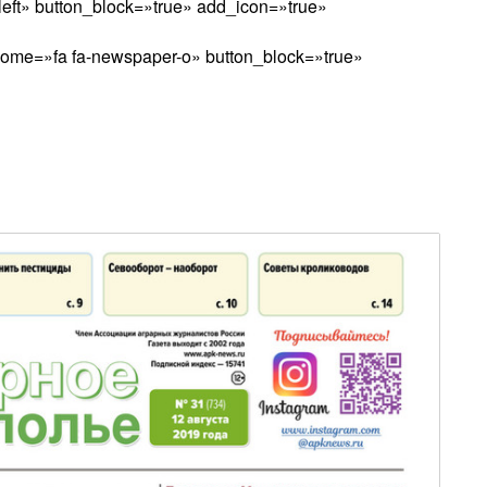
left» button_block=»true» add_icon=»true»
esome=»fa fa-newspaper-o» button_block=»true»