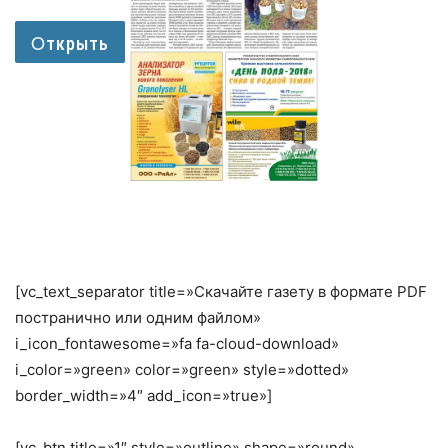
[vc_text_separator title=»Скачайте газету в формате PDF
постранично или одним файлом»
i_icon_fontawesome=»fa fa-cloud-download»
i_color=»green» color=»green» style=»dotted»
border_width=»4″ add_icon=»true»]
[vc_btn title=»1″ style=»outline» shape=»round»