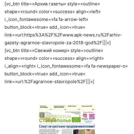
[vc_btn title=»Архив газеты» style=»outline»
shape=»round» color=»success» align=»left»
i_icon_fontawesome=»fa fa-arrow-left»
button_block=»true» add_icon=»true»
link=»url:https%3A%2F%2Fwww.apk-news.ru%2Farhiv-
gazety-agrarnoe-stavropole-za-2018-god%2F|||»]
[vc_btn title=»Свежий номер» style=»outline»
shape=»round» color=»success» align=»right»
i_align=»right» i_icon_fontawesome=»fa fa-newspaper-o»
button_block=»true» add_icon=»true»
link=»url:%2Fagrarnoe-stavropole%2F|||»]