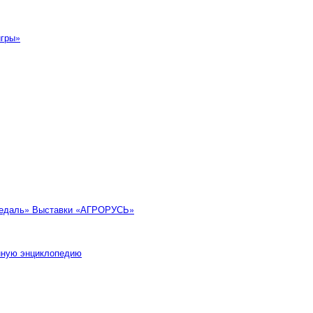
игры»
 медаль» Выставки «АГРОРУСЬ»
енную энциклопедию