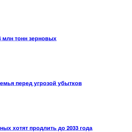
4 млн тонн зерновых
земья перед угрозой убытков
ых хотят продлить до 2033 года