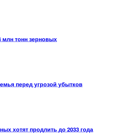
4 млн тонн зерновых
земья перед угрозой убытков
ых хотят продлить до 2033 года