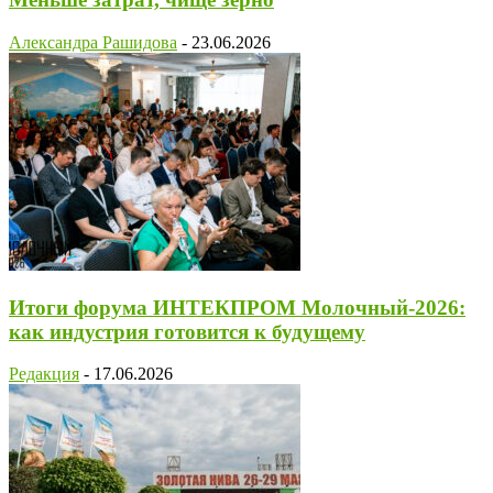
Александра Рашидова
-
23.06.2026
Итоги форума ИНТЕКПРОМ Молочный-2026:
как индустрия готовится к будущему
Редакция
-
17.06.2026