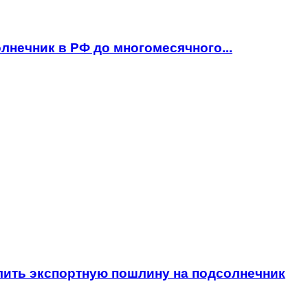
лнечник в РФ до многомесячного...
лить экспортную пошлину на подсолнечник