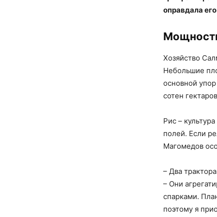
оправдала его
Мощность
Хозяйство Сал
Небольшие пло
основной упор
сотен гектаров
Рис – культур
полей. Если р
Магомедов осо
– Два трактора
– Они агрегат
спарками. Пла
поэтому я при