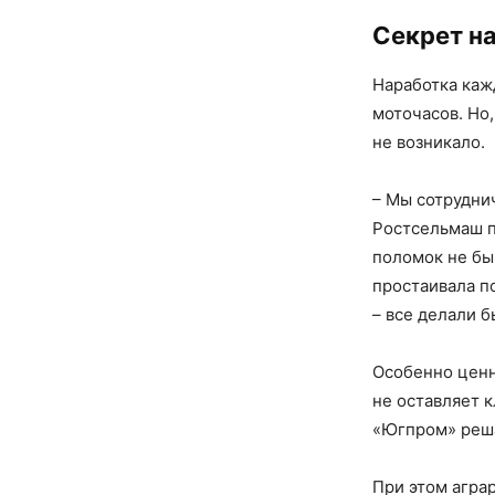
Секрет н
Наработка каж
моточасов. Но
не возникало.
– Мы сотрудни
Ростсельмаш по
поломок не бы
простаивала п
– все делали б
Особенно ценн
не оставляет 
«Югпром» реша
При этом аграр