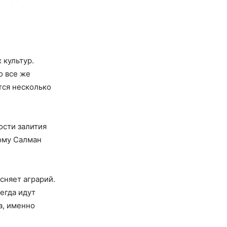
 культур.
о все же
тся несколько
ости залития
ому Салман
ясняет аграрий.
егда идут
а, именно