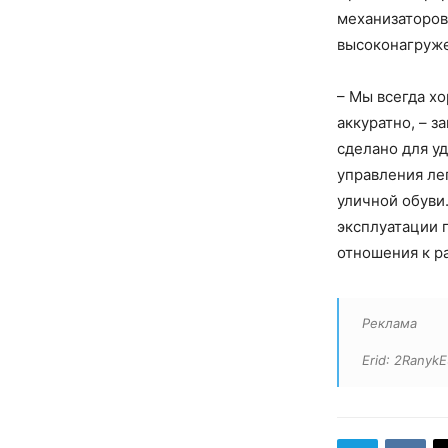
механизаторов
высоконагруже
– Мы всегда х
аккуратно, – з
сделано для у
управления лег
уличной обуви
эксплуатации п
отношения к р
Реклама
Erid
: 2Ranyk