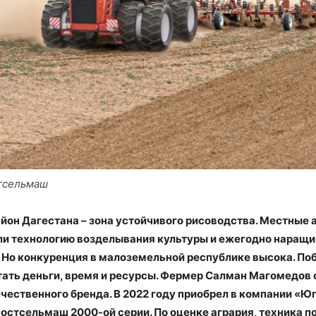
тсельмаш
йон Дагестана – зона устойчивого рисоводства. Местные 
ли технологию возделывания культуры и ежегодно наращ
 Но конкуренция в малоземельной республике высока. Поб
тать деньги, время и ресурсы. Фермер Салман Магомедов 
ечественного бренда. В 2022 году приобрел в компании «Ю
Ростсельмаш 2000-ой серии. По оценке агрария, техника 