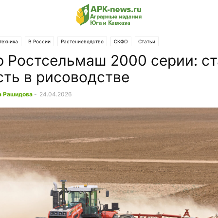
техника
В России
Растениеводство
СКФО
Статьи
р Ростсельмаш 2000 серии: ст
ть в рисоводстве
а Рашидова
-
24.04.2026