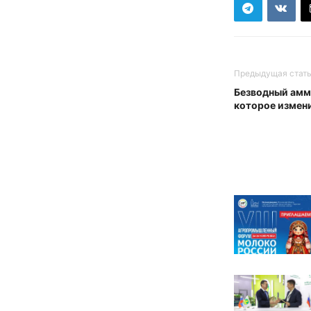
Предыдущая стат
Безводный амм
которое измени