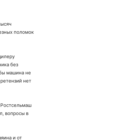
тысяч
ьезных поломок
дилеру
ника без
обы машина не
претензий нет
р Ростсельмаш
л, вопросы в
яина и от