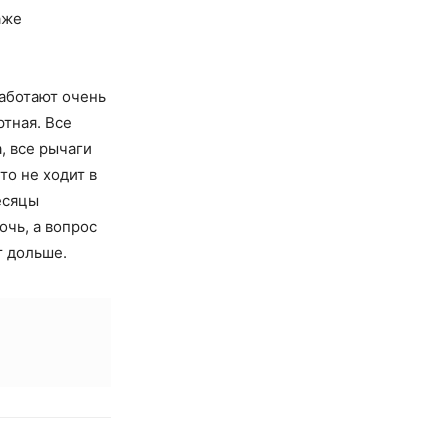
аже
аботают очень
ртная. Все
, все рычаги
то не ходит в
есяцы
очь, а вопрос
т дольше.