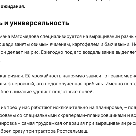
 ожидания.
 и универсальность
мана Магомедова специализируется на выращивании разных
щади заняты озимым ячменем, картофелем и бахчевыми. Н
 он делает на рис. Ежегодно под его возделывание выделяе
.
а капризная. Её урожайность напрямую зависит от равномерн
ельеф неровный, это недополученная прибыль. Именно поэт
бое внимание уделяет подготовке полей.
 из трех у нас работают исключительно на планировке, – по
ированы со специальными скреперами-планировщиками и вс
нировка – самая трудоемкая операция при выращивании рис
обрел сразу три трактора Ростсельмаш.