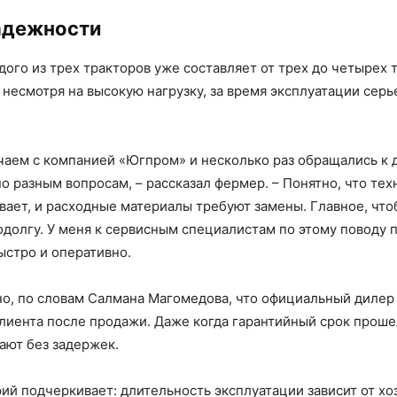
адежности
дого из трех тракторов уже составляет от трех до четырех 
, несмотря на высокую нагрузку, за время эксплуатации сер
чаем с компанией «Югпром» и несколько раз обращались к 
 разным вопросам, – рассказал фермер. – Понятно, что тех
вает, и расходные материалы требуют замены. Главное, чт
одолгу. У меня к сервисным специалистам по этому поводу 
ыстро и оперативно.
о, по словам Салмана Магомедова, что официальный диле
клиента после продажи. Даже когда гарантийный срок проше
ют без задержек.
ий подчеркивает: длительность эксплуатации зависит от хоз