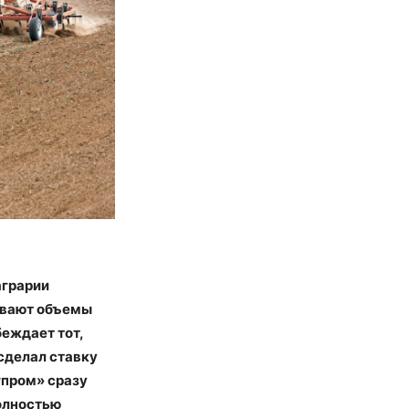
аграрии
ивают объемы
еждает тот,
сделал ставку
гпром» сразу
полностью