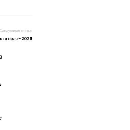
Следующая статья
ого поля – 2026
а
»
е