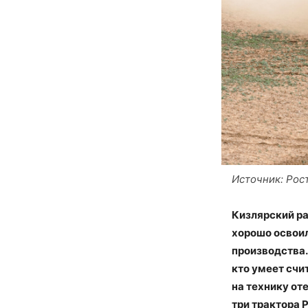
Источник: Рос
Кизлярский ра
хорошо освои
производства.
кто умеет счи
на технику от
три трактора 