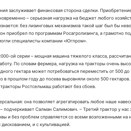
ния заслуживает финансовая сторона сделки. Приобретение
новременно – серьезная нагрузка на бюджет любого хозяйс
знается: без лизинговых механизмов такой шаг был бы нев
 он приобрел по программам Росагролизинга, а грамотно по
огли специалисты компании «Югпром».
000-ой серии – мощная машина тяжелого класса, рассчитан
аботу. По словам фермера, нагрузка на тракторы очень высо
одного гектара может потребоваться переместить от 500 до
ко в прошлом году до посева выровняли около 500 гектаров.
 тракторы Ростсельмаш работают без сбоев.
ерсальная: она позволяет агрегатировать любое наше навес
 – подчеркивает Салман Салимович. – Третий трактор у нас 
чвы и без проблем справляется со всеми возложенными на н
 с дискованием, и с культивацией.