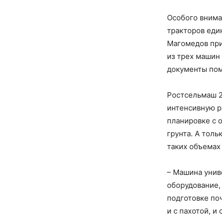
Особого внима
тракторов еди
Магомедов при
из трех машин
документы пом
Ростсельмаш 2
интенсивную р
планировке с 
грунта. А толь
таких объемах
– Машина унив
оборудование,
подготовке по
и с пахотой, и