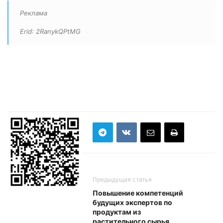
Реклама
Erid
:
2RanykQPtMG
Предыдущая статья
Повышение компетенций
будущих экспертов по
продуктам из
растительного сырья