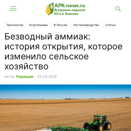
Технологии
Агротехника
В России
Растениеводство
Статьи
Безводный аммиак:
история открытия, которое
изменило сельское
хозяйство
Автор
Редакция
-
23.04.2026