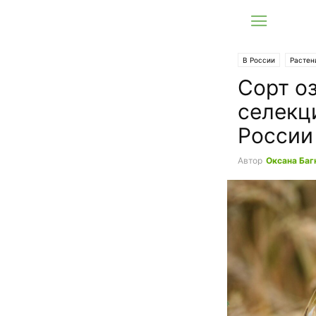
В России
Растен
Сорт о
селекц
России
Автор
Оксана Баг