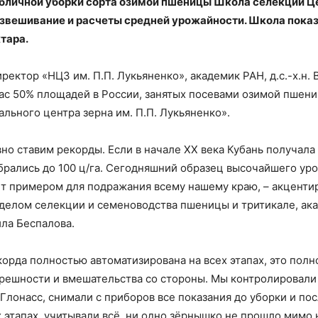
бличной уборки сорта озимой пшеницы Школа селекции Це
звешивание и расчеты средней урожайности. Школа показ
ктара.
ректор «НЦЗ им. П.П. Лукьяненко», академик РАН, д.с.-х.н. 
ас 50% площадей в России, занятых посевами озимой пшен
льного центра зерна им. П.П. Лукьяненко».
о ставим рекорды. Если в начале ХХ века Кубань получала 8
брались до 100 ц/га. Сегодняшний образец высочайшего уро
ет примером для подражания всему нашему краю, – акценти
делом селекции и семеноводства пшеницы и тритикале, ак
ила Беспалова.
корда полностью автоматизирована на всех этапах, это пол
решности и вмешательства со стороны. Мы контролировали
Глонасс, снимали с приборов все показания до уборки и пос
х этапах, учитывали всё, ни одно зёрнышко не прошло мимо 