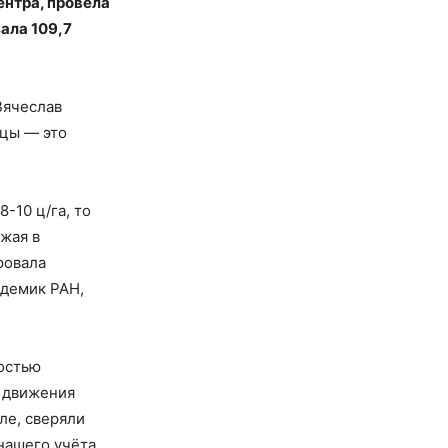
нтра, провела
ала 109,7
Вячеслав
ицы — это
-10 ц/га, то
жая в
ровала
адемик РАН,
ностью
 движения
ле, сверяли
нашего учёта,