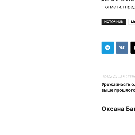
– отметил пре
ИСТОЧНИК
М
Предыдущая стат
Урожайность о
выше прошлог
Оксана Ба