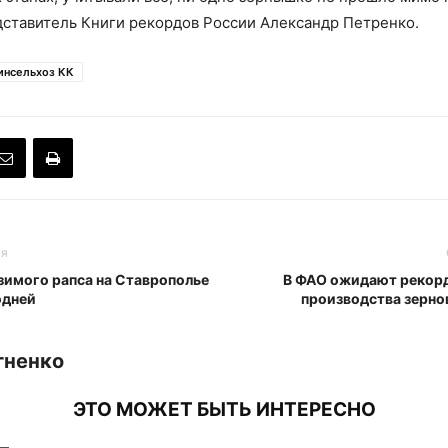
дставитель Книги рекордов России Александр Петренко.
инсельхоз КК
ья
зимого рапса на Ставрополье
В ФАО ожидают рекор
одней
производства зерно
гненко
ЭТО МОЖЕТ БЫТЬ ИНТЕРЕСНО