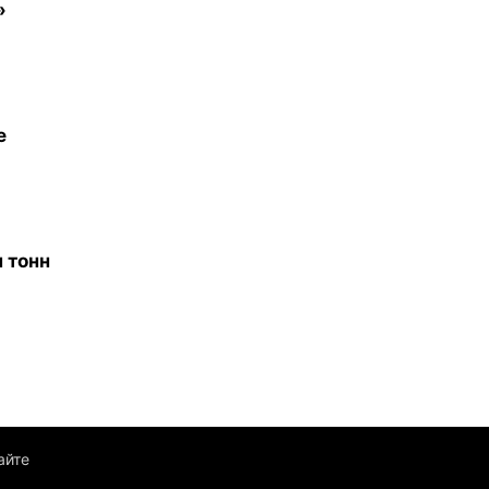
»
е
 тонн
айте