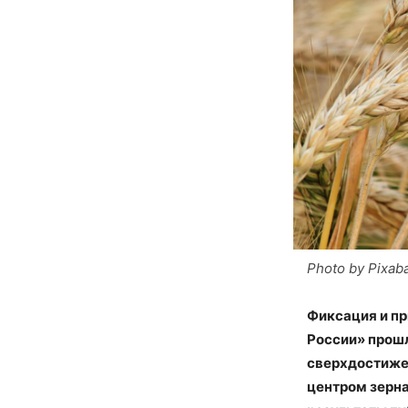
Photo by Pixab
Фиксация и п
России» прошл
сверхдостиже
центром зерна