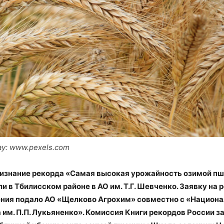
ay: www.pexels.com
ризнание рекорда «Самая высокая урожайность озимой п
и в Тбилисском районе в АО им. Т.Г. Шевченко. Заявку на
ния подало АО «Щелково Агрохим» совместно с «Национ
 им. П.П. Лукьяненко». Комиссия Книги рекордов России 