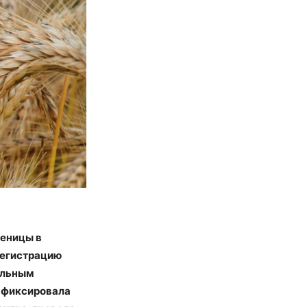
шеницы в
 регистрацию
альным
зафиксировала