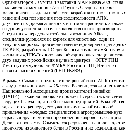
Организатором Саммита и выставки MAP Russia 2026 стала
выставочная компания «Асти Групп». Среди партнеров
мероприятия – лидеры в области разработки инновационных
решений для повышения производительности АПК,
улучшения здоровья животных и питания растений, а также
создания устойчивого сельскохозяйственного производства.
Среди них – передовая глобальная компания Alltech,
специализирующаяся на кормах для животных, один из
ведущих мировых производителей ветеринарных препаратов
ГК ВИК, разработчик ПО для Бизнеса компания «Контур» и
компания «ДНК-Технология», объединяющая специалистов
двух ведущих российских научных центров – ФГБУ ГНЦ
Институт иммунологии ФМБА России и ГНЦ Институт
физики высоких энергий (ГНЦ ИФВЭ).
В рамках Саммита представители российского АПК отметят
сразу две важных даты – 25-летие Росптицесоюза и пятилетие
Национальной Ассоциации производителей индейки
(НАПИ). Также на площадке пройдет Всероссийский съезд
ведущих hr-руководителей сельхозпредприятий. Важнейшая
задача, стоящая перед его участниками, – найти способ
привлечения молодых специалистов в агропромышленную
отрасль и другие методы преодоления кадрового дефицита.
Деловая программа Саммита сосредоточена на производстве
продуктов из животного белка в России и их реализации как