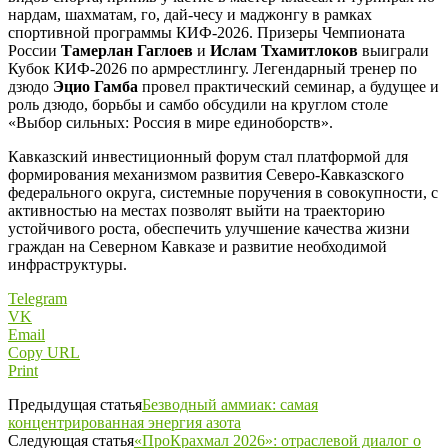
нардам, шахматам, го, дай-чесу и маджонгу в рамках
спортивной программы КИФ-2026. Призеры Чемпионата
России
Тамерлан Гаглоев
и
Ислам Тхамитлоков
выиграли
Кубок КИФ-2026 по армрестлингу. Легендарный тренер по
дзюдо
Эцио Гамба
провел практический семинар, а будущее и
роль дзюдо, борьбы и самбо обсудили на круглом столе
«Выбор сильных: Россия в мире единоборств».
Кавказский инвестиционный форум стал платформой для
формирования механизмом развития Северо-Кавказского
федерального округа, системные поручения в совокупности, с
активностью на местах позволят выйти на траекторию
устойчивого роста, обеспечить улучшение качества жизни
граждан на Северном Кавказе и развитие необходимой
инфраструктуры.
Telegram
VK
Email
Copy URL
Print
Предыдущая статья
Безводный аммиак: самая
концентрированная энергия азота
Следующая статья
«ПроКрахмал 2026»: отраслевой диалог о