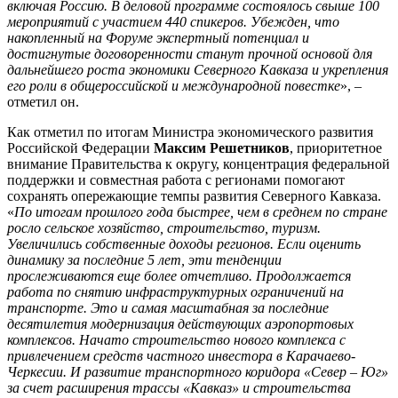
включая Россию. В деловой программе состоялось свыше 100
мероприятий с участием 440 спикеров. Убежден, что
накопленный на Форуме экспертный потенциал и
достигнутые договоренности станут прочной основой для
дальнейшего роста экономики Северного Кавказа и укрепления
его роли в общероссийской и международной повестке
», –
отметил он.
Как отметил по итогам Министра экономического развития
Российской Федерации
Максим Решетников
, приоритетное
внимание Правительства к округу, концентрация федеральной
поддержки и совместная работа с регионами помогают
сохранять опережающие темпы развития Северного Кавказа.
«
По итогам прошлого года быстрее, чем в среднем по стране
росло сельское хозяйство, строительство, туризм.
Увеличились собственные доходы регионов. Если оценить
динамику за последние 5 лет, эти тенденции
прослеживаются еще более отчетливо. Продолжается
работа по снятию инфраструктурных ограничений на
транспорте. Это и самая масштабная за последние
десятилетия модернизация действующих аэропортовых
комплексов. Начато строительство нового комплекса с
привлечением средств частного инвестора в Карачаево-
Черкесии. И развитие транспортного коридора «Север – Юг»
за счет расширения трассы «Кавказ» и строительства