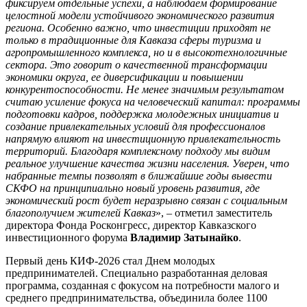
фиксируем отдельные успехи, а наблюдаем формирование
целостной модели устойчивого экономического развития
региона. Особенно важно, что инвестиции приходят не
только в традиционные для Кавказа сферы туризма и
агропромышленного комплекса, но и в высокотехнологичные
сектора. Это говорит о качественной трансформации
экономики округа, ее диверсификации и повышении
конкурентоспособности. Не менее значимым результатом
считаю усиление фокуса на человеческий капитал: программы
подготовки кадров, поддержка молодежных инициатив и
создание привлекательных условий для профессионалов
напрямую влияют на инвестиционную привлекательность
территорий. Благодаря комплексному подходу мы видим
реальное улучшение качества жизни населения. Уверен, что
набранные темпы позволят в ближайшие годы вывести
СКФО на принципиально новый уровень развития, где
экономический рост будет неразрывно связан с социальным
благополучием жителей Кавказ
», – отметил заместитель
директора Фонда Росконгресс, директор Кавказского
инвестиционного форума
Владимир Затынайко
.
Первый день КИФ-2026 стал Днем молодых
предпринимателей. Специально разработанная деловая
программа, созданная с фокусом на потребности малого и
среднего предпринимательства, объединила более 1100