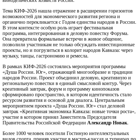
винодельческих хозяйств России.
Тема КИФ-2026 нашла отражение в расширении горизонтов
возможностей для экономического развития региона и
органично перекликается с Годом единства народов в России.
В этом контексте особую роль играет фестивальная
программа, интегрированная в деловую повестку Форума.
Она превратила формальные встречи в живое общение,
позволили участникам не только обсуждать инвестиционные
проекты, но и погрузиться в колорит народов Кавказа: через
музыку, танцы, гастрономию и ремесла.
В рамках КИФ-2026 состоялись мероприятия программы
«Душа России. Юг», отражающей многообразие и традиции
народов России. Проект объединил деловую, креативную и
региональную повестки в единый смысловой контур. Через
креативный завтрак, форум и программу кинопоказов
сформировано пространство, в котором идентичность стало
ресурсом развития и основой для диалога. Центральным
мероприятием проекта «Душа России. Юг» стал деловой
завтрак «Креативная экономика Кавказа: новые точки роста»,
участие в котором принял Заместитель Председателя
Правительства Российской Федерации
Александр Новак
.
Более 1000 человек посетили Гостиную интеллектуальных
видов спорта, приняв участие в мастер-классах и турнирах по