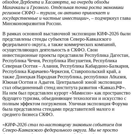
обходов Дербента и Хасавюрта, на очереди обходы
Махачкалы и Грозного. Отдельная точка роста экономики
регионов СКФО
–
туризм, он активно привлекает и
государственные и частные инвестиции
», – подчеркнул глава
Минэкономразвития России.
В рамках основной выставочной экспозиции КИФ-2026 были
представлены стенды субъектов Северо-Кавказского
федерального округа, а также коммерческих компаний,
осуществляющих деятельность в СКФО. Свои
инвестиционные проекты представили Республика Дагестан,
Республика Чечня, Республика Ингушетия, Республика
Северная Осетия – Алания, Республика Кабардино-Балкария,
Республика Карачаево-Черкесия, Ставропольский край, а
также Донецкая Народная Республика, республики Абхазия,
Южная Осетия и Адыгея. Центральной зоной экспозиции
стал объединенный стенд института развития «Кавказ.РФ».
На нем был представлен курорт «Мамисон» как пространство
будущего туризма, объединяющее технологии и искусство с
полным эффектом погружения. Уличная экспозиция Форума
была представлена стендами представителей малого и
среднего бизнеса СКФО.
«
КИФ-2026 стал по‑настоящему знаковым событием для
Северо‑Кавказского федерального округа. Мы не просто