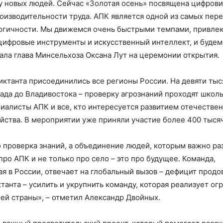
ку новых людей. Сейчас «Золотая осень» посвящена цифрови
изводительности труда. АПК является одной из самых пере
огичности. Мы движемся очень быстрыми темпами, привлек
цифровые инструменты и искусственный интеллект, и будем 
зала глава Минсельхоза Оксана Лут на церемонии открытия.
иктанта присоединились все регионы России. На девяти ты
рада до Владивостока – проверку агрознаний проходят школ
циалисты АПК и все, кто интересуется развитием отечестве
яйства. В мероприятии уже приняли участие более 400 тыся
о проверка знаний, а объединение людей, которым важно ра
про АПК и не только про село – это про будущее. Команда,
я в России, отвечает на глобальный вызов – дефицит продо
танта – усилить и укрупнить команду, которая реализует о
ей страны», – отметил Александр Двойных.