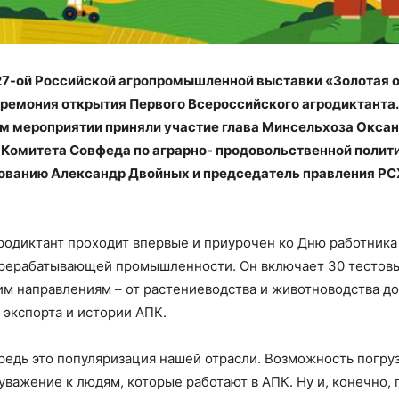
7-ой Российской агропромышленной выставки «Золотая о
ремония открытия Первого Всероссийского агродиктанта.
 мероприятии приняли участие глава Минсельхоза Оксан
Комитета Совфеда по аграрно- продовольственной полити
ованию Александр Двойных и председатель правления РС
гродиктант проходит впервые и приурочен ко Дню работника
ерерабатывающей промышленности. Он включает 30 тестовы
им направлениям – от растениеводства и животноводства до
 экспорта и истории АПК.
редь это популяризация нашей отрасли. Возможность погруз
уважение к людям, которые работают в АПК. Ну и, конечно, 