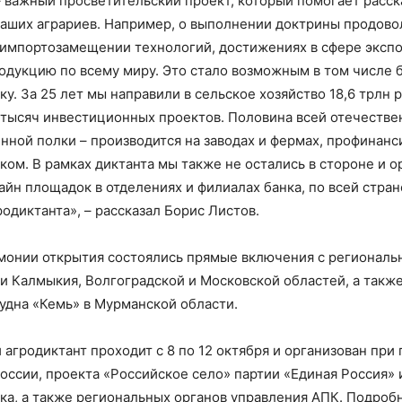
– важный просветительский проект, который помогает расск
аших аграриев. Например, о выполнении доктрины продово
 импортозамещении технологий, достижениях в сфере экспо
одукцию по всему миру. Это стало возможным в том числе 
у. За 25 лет мы направили в сельское хозяйство 18,6 трлн 
 тысяч инвестиционных проектов. Половина всей отечестве
нной полки – производится на заводах и фермах, профинан
ком. В рамках диктанта мы также не остались в стороне и о
айн площадок в отделениях и филиалах банка, по всей стран
одиктанта», – рассказал Борис Листов.
монии открытия состоялись прямые включения с регионал
ки Калмыкия, Волгоградской и Московской областей, а также
удна «Кемь» в Мурманской области.
 агродиктант проходит с 8 по 12 октября и организован при
оссии, проекта «Российское село» партии «Единая Россия» 
ка, а также региональных органов управления АПК. Подробн