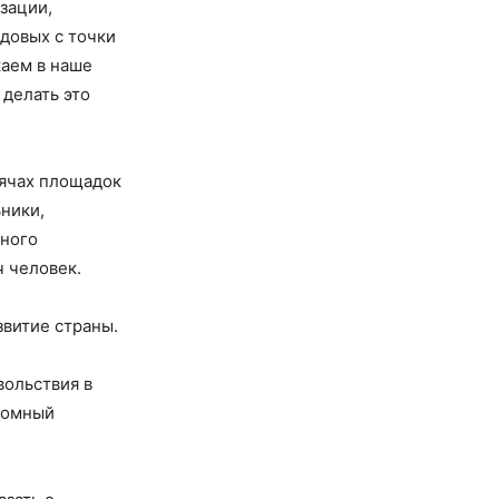
зации,
довых с точки
аем в наше
делать это
сячах площадок
ьники,
нного
ч человек.
звитие страны.
вольствия в
громный