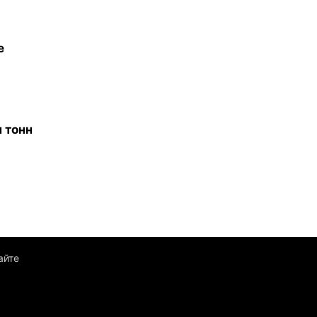
е
 тонн
айте