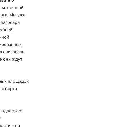
азать о
льственной
рта. Мы уже
благодаря
рублей,
нной
сированных
рганизовали
е они ждут
ьных площадок
 с борта
 поддержке
и
ости – на