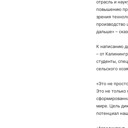
отрасль и нау
повышению про
зрения технол
производство 
дальше» – ска
К написанию д
– от Калининг
студенты, спе
сельского хоз
«Это не прост
Это не только 
сформированна
мире. Цель дик
потенциал наш