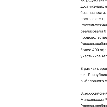
«Агродиктант 
достижениях н
безопасности,
поставляем пр
Россельхозбанк
реализовали 6
продовольстве
Россельхозбан
более 400 офл
участников Агр
В рамках цере
– из Республи
рыболовного с
Всероссийский
Минсельхоза Р
Россельхозбан