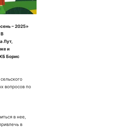
сень – 2025»
 В
а Лут,
ке и
ХБ Борис
 сельского
х вопросов по
иться в нее,
привлечь в