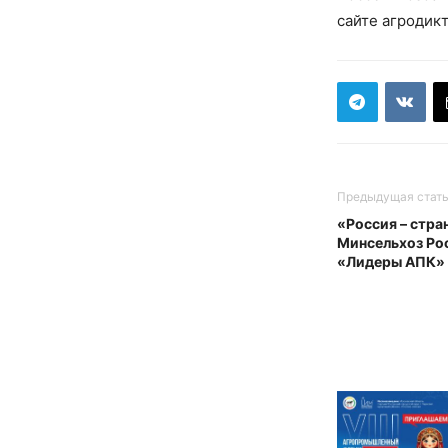
сайте агродикт
Предыдущая стат
«Россия – стра
Минсельхоз Ро
«Лидеры АПК»