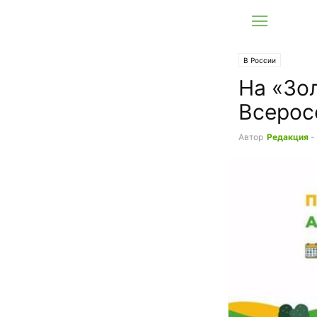
В России
На «Зо
Всерос
Автор
Редакция
-