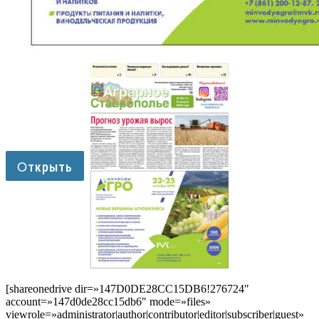
[shareonedrive dir=»147D0DE28CC15DB6!276724″
account=»147d0de28cc15db6″ mode=»files»
viewrole=»administrator|author|contributor|editor|subscriber|guest»