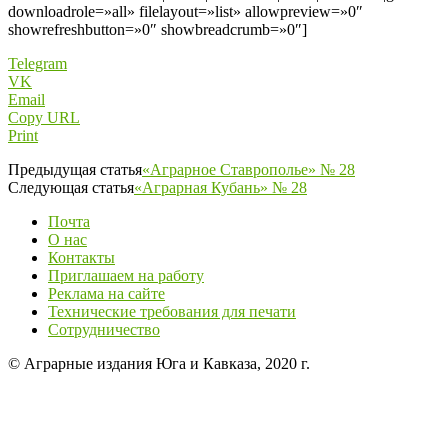
downloadrole=»all» filelayout=»list» allowpreview=»0″
showrefreshbutton=»0″ showbreadcrumb=»0″]
Telegram
VK
Email
Copy URL
Print
Предыдущая статья
«Аграрное Ставрополье» № 28
Следующая статья
«Аграрная Кубань» № 28
Почта
О нас
Контакты
Приглашаем на работу
Реклама на сайте
Технические требования для печати
Сотрудничество
© Аграрные издания Юга и Кавказа, 2020 г.