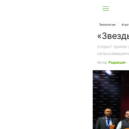
Технологии
Агро
«Звезд
открыт прием з
сельхозмашин
Автор
Редакция
-