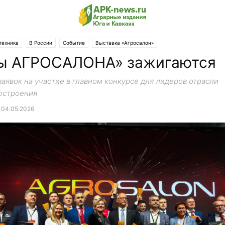
техника
В России
Событие
Выставка «Агросалон»
ы АГРОСАЛОНА» зажигаются
аявок на участие в главном конкурсе для лидеров отрасли
остроения
04.05.2026