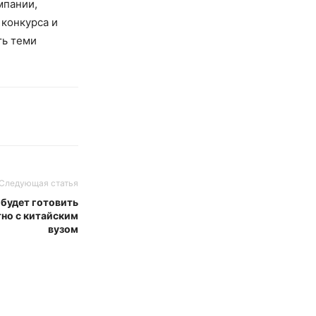
мпании,
 конкурса и
ть теми
Следующая статья
будет готовить
но с китайским
вузом