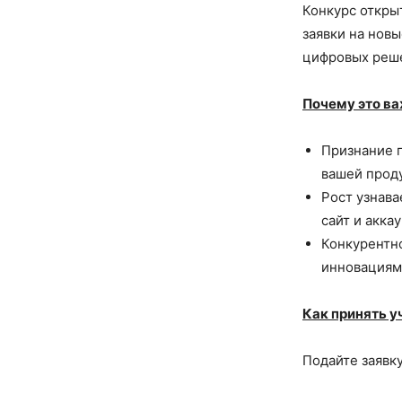
Конкурс откры
заявки на нов
цифровых реше
Почему это в
Признание п
вашей прод
Рост узнав
сайт и акка
Конкурентн
инновациям 
Как принять у
Подайте заявку