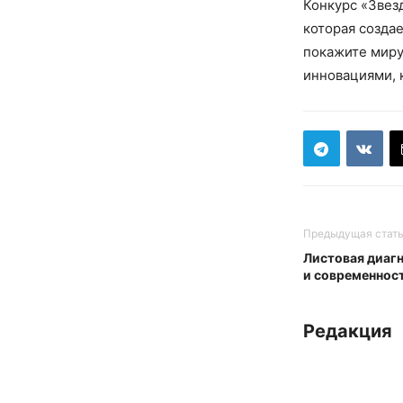
Конкурс «Звез
которая созда
покажите миру
инновациями, 
Предыдущая стат
Листовая диагн
и современнос
Редакция