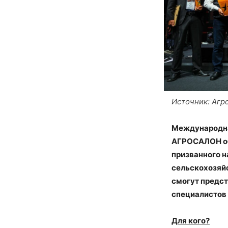
Источник: Агр
Международна
АГРОСАЛОН об
призванного н
сельскохозяйс
смогут предст
специалистов 
Для кого?