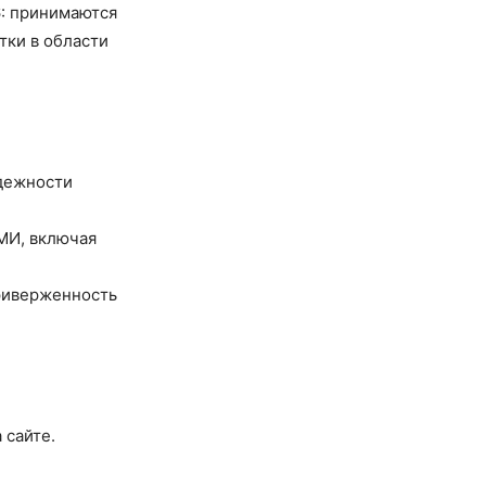
: принимаются
тки в области
адежности
МИ, включая
приверженность
 сайте.