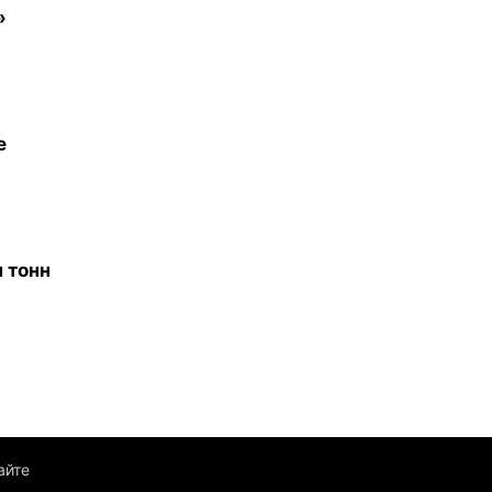
»
е
 тонн
айте