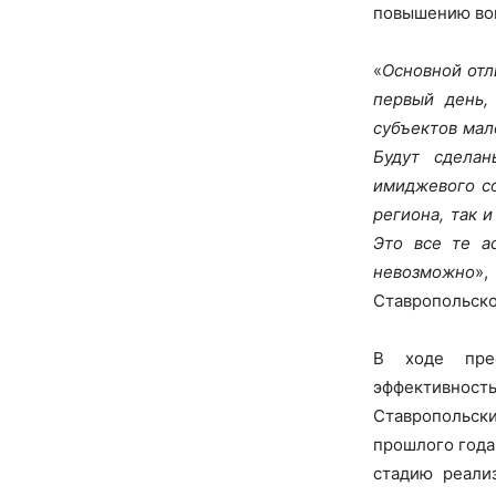
повышению вов
«
Основной отл
первый день,
субъектов мал
Будут сдела
имиджевого со
региона, так 
Это все те а
невозможно
»
Ставропольско
В ходе прес
эффективност
Ставропольск
прошлого года
стадию реали