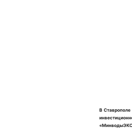
В
Ставрополе 
инвестиционн
«МинводыЭК