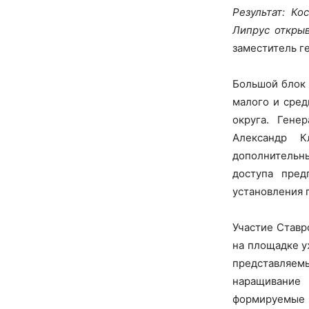
Результат: К
Липрус откры
заместитель г
Большой блок 
малого и сред
округа. Гене
Александр К
дополнительн
доступа пред
установления 
Участие Ставр
на площадке у
представляе
наращивание 
формируемые 