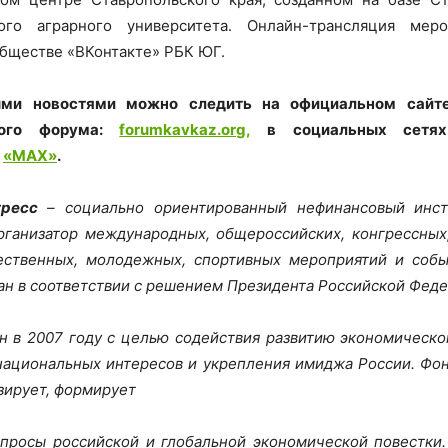
ного аграрного университета. Онлайн-трансляция мер
обществе «ВКонтакте» РБК ЮГ.
ыми новостями можно следить на официальном сайте
ного
форума:
forumkavkaz.org,
в социальных сет
и
«MAX»
.
гресс
– социально ориентированный нефинансовый инсти
ганизатор международных, общероссийских, конгрессных
ественных, молодежных, спортивных мероприятий и собы
дан в соответствии с решением Президента Российской Фед
 в 2007 году с целью содействия развитию экономическо
ациональных интересов и укрепления имиджа России. Фо
изирует, формирует
просы российской и глобальной экономической повестки