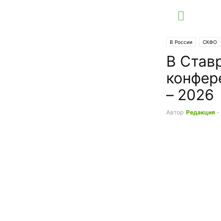
В России
СКФО
В Став
конфер
– 2026
Автор
Редакция
-