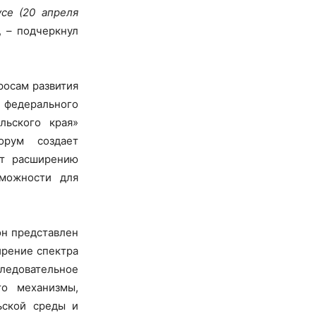
се (20 апреля
, – подчеркнул
росам развития
о федерального
льского края»
орум создает
ет расширению
зможности для
он представлен
ирение спектра
едовательное
то механизмы,
ьской среды и