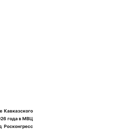
е Кавказского
026 года в МВЦ
д Росконгресс