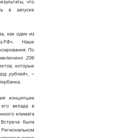
езультаты, что
ль в запуске
а, как один из
аз.РФ». Наше
нсирования. По
заключено 206
ектов, которые
лрд рублей
»
,
–
бербанка.
ния концепции
 его вклада в
онного климата
 Встреча была
 Региональном
авропольского