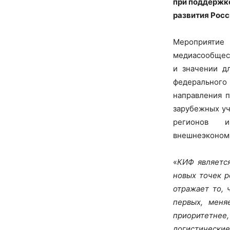
при поддержк
развития Росс
Мероприяти
медиасообщест
и значении д
федерального
направления 
зарубежных уч
регионов 
внешнеэкономи
«
КИФ являетс
новых точек р
отражает то, 
первых, меня
приоритетнее
логистические