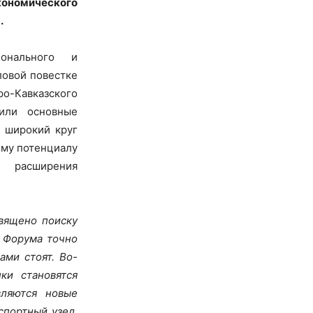
кономического
.
онального и
ловой повестке
о-Кавказского
дили основные
 широкий круг
ому потенциалу
расширения
вящено поиску
а Форума точно
ами стоят. Во-
ки становятся
вляются новые
спортный узел,