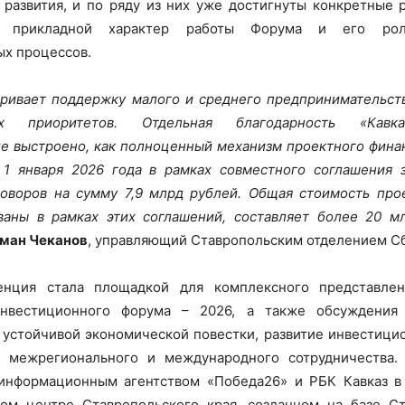
 развития, и по ряду из них уже достигнуты конкретные р
т прикладной характер работы Форума и его ро
х процессов.
ривает поддержку малого и среднего предпринимательств
ких приоритетов. Отдельная благодарность «Кавк
е выстроено, как полноценный механизм проектного фина
 1 января 2026 года в рамках совместного соглашения 
оворов на сумму 7,9 млрд рублей. Общая стоимость про
ваны в рамках этих соглашений, составляет более 20 м
ман Чеканов
, управляющий Ставропольским отделением С
енция стала площадкой для комплексного представле
инвестиционного форума – 2026, а также обсуждения
устойчивой экономической повестки, развитие инвестици
 межрегионального и международного сотрудничества.
 информационным агентством «Победа26» и РБК Кавказ в
ом центре Ставропольского края, созданном на базе Ст