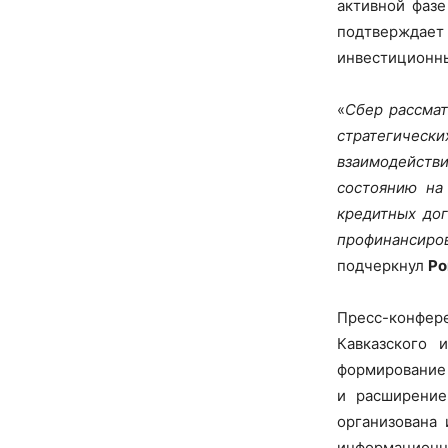
активной фазе
подтверждае
инвестиционны
«
Сбер рассмат
стратегичес
взаимодействи
состоянию на
кредитных дог
профинансиро
подчеркнул
Ро
Пресс-конфер
Кавказского 
формирование 
и расширение
организована
информационн