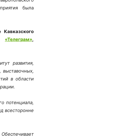
оприятия была
 Кавказского
ях
«Телеграм»
,
тут развития,
, выставочных,
тий в области
ерации.
го потенциала,
нд всесторонне
. Обеспечивает