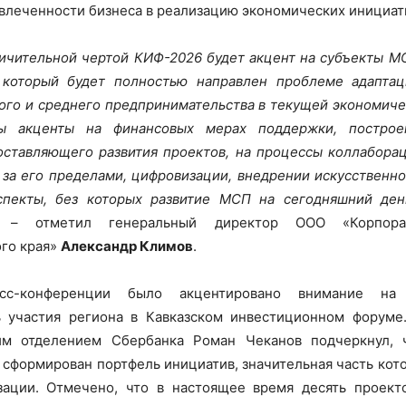
леченности бизнеса в реализацию экономических инициати
ичительной чертой КИФ-2026 будет акцент на субъекты М
 который будет полностью направлен проблеме адаптац
ого и среднего предпринимательства в текущей экономиче
ны акценты на финансовых мерах поддержки, построе
ставляющего развития проектов, на процессы коллаборац
и за его пределами, цифровизации, внедрении искусственно
спекты, без которых развитие МСП на сегодняшний ден
, – отметил генеральный директор ООО «Корпора
го края»
Александр Климов
.
с-конференции было акцентировано внимание на 
ь участия региона в Кавказском инвестиционном форуме
им отделением Сбербанка Роман Чеканов подчеркнул, 
 сформирован портфель инициатив, значительная часть кот
зации. Отмечено, что в настоящее время десять проекто