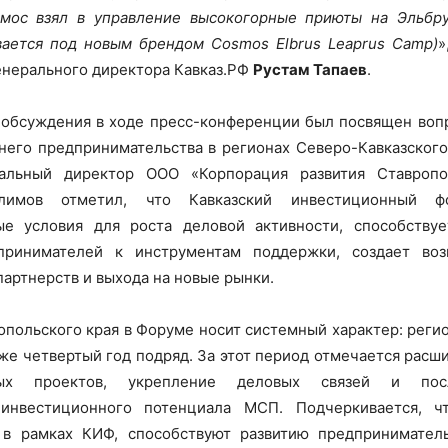
осмос взял в управление высокогорные приюты на Эльбру
вается под новым брендом Cosmos Elbrus Leaprus Camp)
»
енерального директора Кавказ.РФ
Рустам Тапаев
.
обсуждения в ходе пресс-конференции был посвящен воп
него предпринимательства в регионах Северо-Кавказског
ральный директор ООО «Корпорация развития Ставропо
лимов отметил, что Кавказский инвестиционный ф
ые условия для роста деловой активности, способству
принимателей к инструментам поддержки, создает во
партнерств и выхода на новые рынки.
опольского края в Форуме носит системный характер: реги
же четвертый год подряд. За этот период отмечается расш
мых проектов, укрепление деловых связей и посл
инвестиционного потенциала МСП. Подчеркивается, ч
в рамках КИФ, способствуют развитию предпринимател