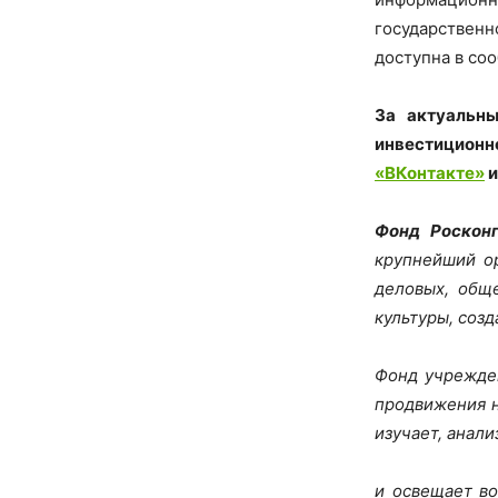
государствен
доступна в со
За актуальн
инвестицион
«ВКонтакте»
Фонд Роскон
крупнейший ор
деловых, общ
культуры, соз
Фонд учрежден
продвижения н
изучает, анал
и освещает во