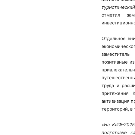
туристически
отметил зам
инвестиционн
Отдельное вн
экономическо
заместитель
позитивные из
привлекател
путешественни
труда и расш
притяжения. 
активизация п
территорий, в
«
На КИФ-2025
подготовке к