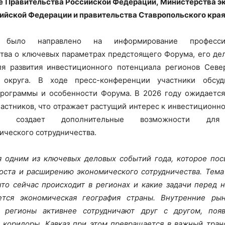
е Правительства Российской Федерации, Министерства э
ийской Федерации и правительства Ставропольского края
е было направлено на информирование професси
ва о ключевых параметрах предстоящего Форума, его де
ля развития инвестиционного потенциала регионов Север
 округа. В ходе пресс-конференции участники обсу
программы и особенности Форума. В 2026 году ожидается
астников, что отражает растущий интерес к инвестиционн
и создает дополнительные возможности для 
ческого сотрудничества.
я одним из ключевых деловых событий года, которое пос
оста и расширению экономического сотрудничества. Тем
что сейчас происходит в регионах и какие задачи перед н
ется экономическая география страны. Внутренние рын
, регионы активнее сотрудничают друг с другом, поя
 коридоры. Кавказ при этом превращается в важный тран