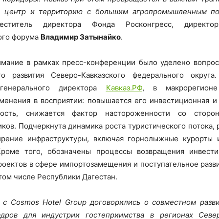
й центр и территорию с большим агропромышленным п
еститель директора Фонда Росконгресс, директор
ого форума
Владимир Затынайко
.
имание в рамках пресс-конференции было уделено вопрос
го развития Северо-Кавказского федерального округа
 генерального директора
Кавказ.РФ
, в макрорегионе
менения в восприятии: повышается его инвестиционная и
ьность, снижается фактор настороженности со сторо
ков. Подчеркнута динамика роста туристического потока, 
ирение инфраструктуры, включая горнолыжные курорты 
Кроме того, обозначены процессы возвращения инвести
роектов в сфере импортозамещения и поступательное разв
 том числе Республики Дагестан.
 c Cosmos Hotel Group договорились о совместном разви
адров для индустрии гостеприимства в регионах Север