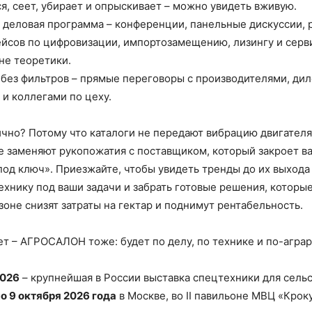
я, сеет, убирает и опрыскивает – можно увидеть вживую.
 деловая программа – конференции, панельные дискуссии, 
йсов по цифровизации, импортозамещению, лизингу и серв
 не теоретики.
без фильтров – прямые переговоры с производителями, ди
и коллегами по цеху.
ично? Потому что каталоги не передают вибрацию двигателя
е заменяют рукопожатия с поставщиком, который закроет в
под ключ». Приезжайте, чтобы увидеть тренды до их выхода
ехнику под ваши задачи и забрать готовые решения, которые
оне снизят затраты на гектар и поднимут рентабельность.
ет – АГРОСАЛОН тоже: будет по делу, по технике и по-агра
026
– крупнейшая в России выставка спецтехники для сельс
по 9 октября 2026 года
в Москве, во II павильоне МВЦ «Крок