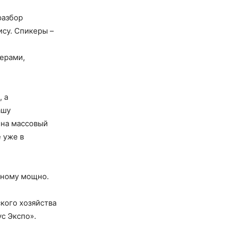
разбор
ису. Спикеры –
лерами,
, а
ашу
 на массовый
 уже в
рному мощно.
кого хозяйства
ус Экспо».