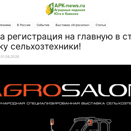
техника
В России
Событие
Выставка «Агросалон»
Статьи
а регистрация на главную в с
ку сельхозтехники!
01.06.2026