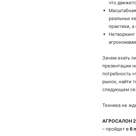
что движетс
Масштабная
реальных ке
практики, а
Нетворкинг 
агрономами 
Зачем ехать л
презентации н
потребность «
рынок, найти т
следующем сез
Техника не жд
АГРОСАЛОН 2
– пройдет
с 6 