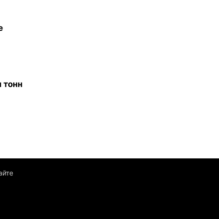
е
 тонн
айте