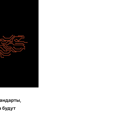
тандарты,
а будут