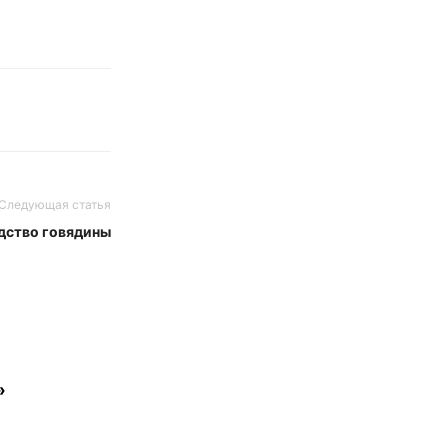
Следующая статья
дство говядины
»