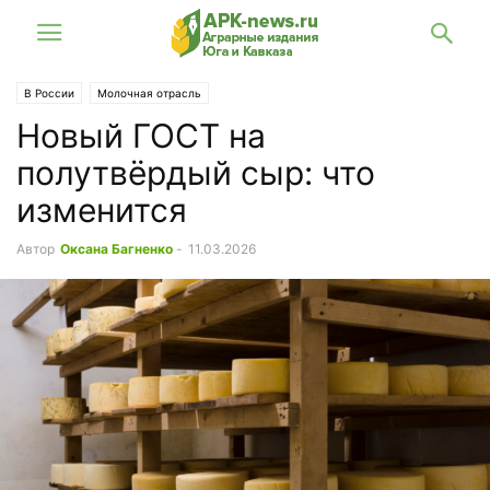
В России
Молочная отрасль
Новый ГОСТ на
полутвёрдый сыр: что
изменится
Автор
Оксана Багненко
-
11.03.2026