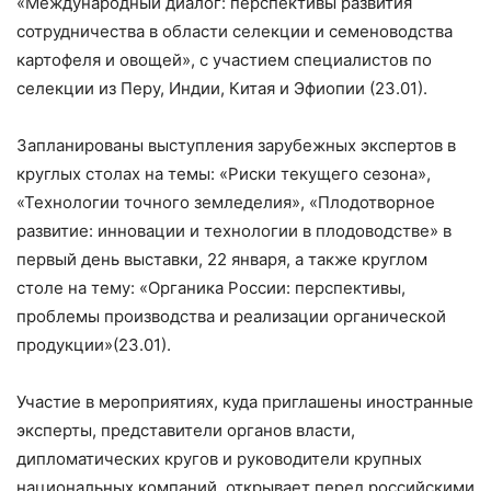
«Международный диалог: перспективы развития
сотрудничества в области селекции и семеноводства
картофеля и овощей», с участием специалистов по
селекции из Перу, Индии, Китая и Эфиопии
(23.01)
.
Запланирован
ы выступления
зарубежных экспертов
в
круглых столах
на темы
: «Риски текущего сезона»,
«Технологии точного земледелия
»,
«Плодотворное
развитие: инновации и технологии в плодоводстве»
в
пе
рвый день выставки, 22 января, а
так
же круглом
столе на тему:
«Органика России: перспективы,
проблемы производства и реализации органической
продукции»
(23.
01)
.
Участие в мероприятиях, куда приглашены
иностранные
эксперты, представители о
рганов
власти
,
дипломатических кругов
и
руководители крупных
национальных компаний
, открывает перед
российским
и