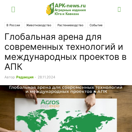
В России
Животноводство
Растениеводство
Событие
Глобальная арена для
Технологии
современных технологий и
международных проектов в
АПК
Автор
Редакция
-
28.11.2024