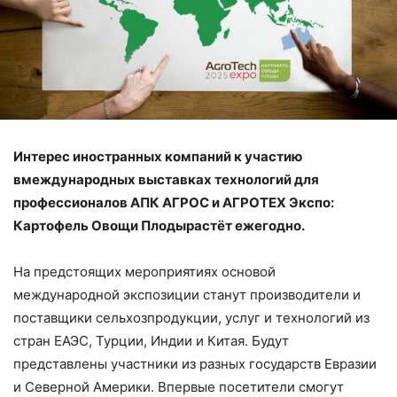
Интерес иностранных компаний к
участию
в
международных
выставках
технологий для
профессионалов
АПК
АГРОС и АГРОТЕХ Экспо:
Картофель Овощи Плоды
растёт ежегодно.
На предстоящих
мероприятия
х
о
сновой
международной экспозиции станут производители и
поставщики сельхозпродукции
, услуг и технологий
из
стран ЕАЭС, Турции, Индии и Китая. Будут
представлены
участники
из разных государств Евразии
и Северной Америки.
Впервые
посетители смогут