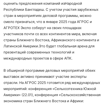
оценить предложения
компан
и
й
из
Народной
Республики
Бангладеш
.
С
учетом участия зарубежных
стран в мероприятиях деловой программы, можно
смело признаться, что в январе 2025 года АГРОС и
АГРОТЕХ Экспо соберут на своих площадк
ах
участников почти со всех континентов мира, включая
страны Ближнего Востока, Африканского континента и
Латинской Америки.
Это будет г
лобальная арена для
презентаций
современных технологий и
международных проектов в
сфере
АПК
.
В обширной
программе деловых мероприятий обеих
выставок
активно прини
мают участие эксперты
отрасли
.
На
АГРОС 2025
готовится
ряд международных
мероприятий: конференция «Сельхозтехника Южной
Америки»
(22.01)
, конференция «Сельскохозяйственная
экономика стран Ближнего Востока и Африки: