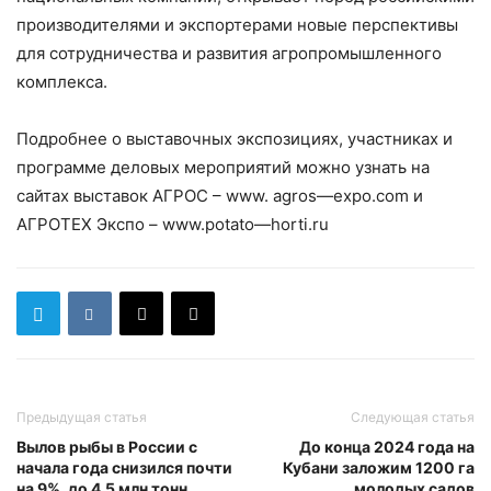
производителям
и
и экспортерам
и
новые перспективы
для сотрудничества и развития агропромышленного
комплекса.
Подробнее о
выставочных
экспозициях, участниках и
программе деловых мероприятий можно узнать на
сайтах выставок АГРОС –
www
.
agros
—
expo
.
com
и
АГРОТЕХ Экспо –
www
.
potato
—
horti
.
ru
Предыдущая статья
Следующая статья
Вылов рыбы в России с
До конца 2024 года на
начала года снизился почти
Кубани заложим 1200 га
на 9%, до 4,5 млн тонн
молодых садов