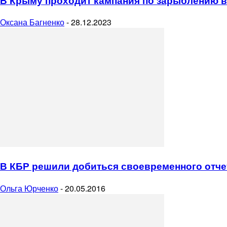
В Крыму проходит кампания по зарыблению в
Оксана Багненко
-
28.12.2023
В КБР решили добиться своевременного отч
Ольга Юрченко
-
20.05.2016