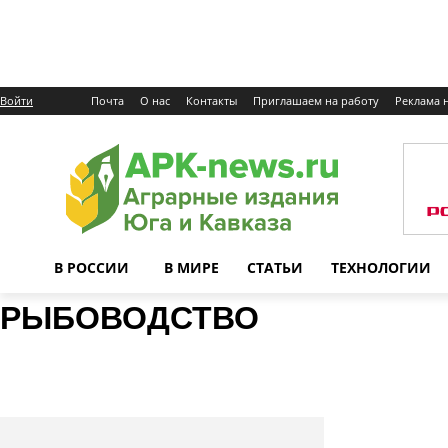
Войти
Почта
О нас
Контакты
Приглашаем на работу
Реклама н
В РОССИИ
В МИРЕ
СТАТЬИ
ТЕХНОЛОГИИ
РЫБОВОДСТВО
Ветеринария
КРС
Овцеводство