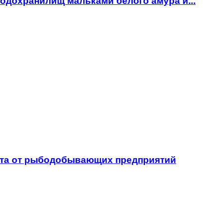
одохранилищ мальками белого амура и...
ета от рыбодобывающих предприятий