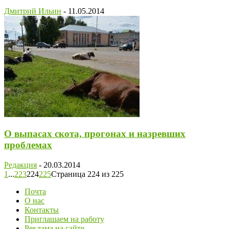
Дмитрий Ильин
-
11.05.2014
О выпасах скота, прогонах и назревших
проблемах
Редакция
-
20.03.2014
1
...
223
224
225
Страница 224 из 225
Почта
О нас
Контакты
Приглашаем на работу
Реклама на сайте