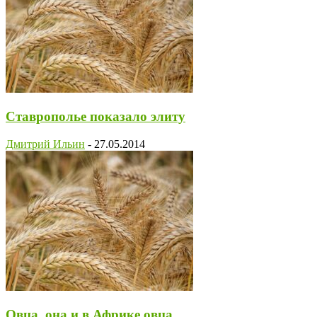
Ставрополье показало элиту
Дмитрий Ильин
-
27.05.2014
Овца, она и в Африке овца…