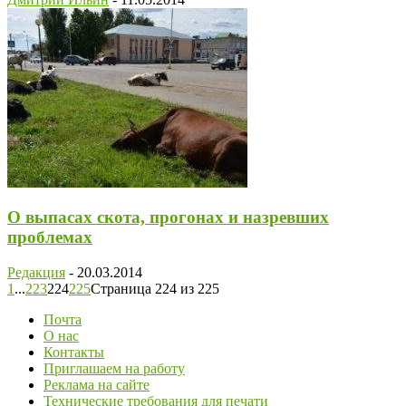
О выпасах скота, прогонах и назревших
проблемах
Редакция
-
20.03.2014
1
...
223
224
225
Страница 224 из 225
Почта
О нас
Контакты
Приглашаем на работу
Реклама на сайте
Технические требования для печати