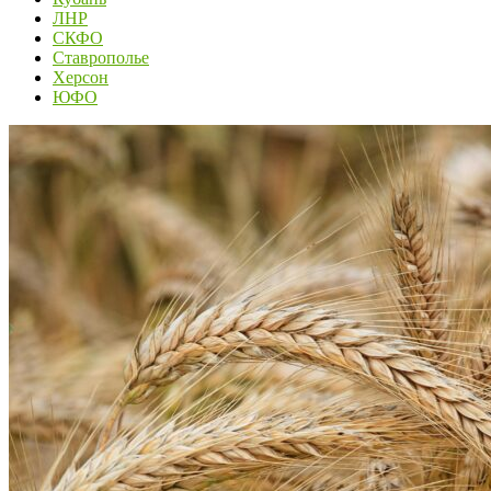
ЛНР
СКФО
Ставрополье
Херсон
ЮФО