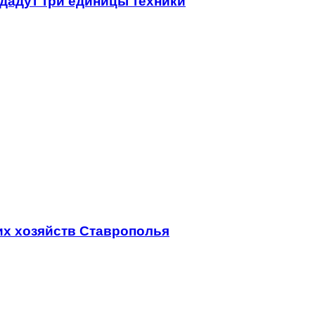
дадут три единицы техники
их хозяйств Ставрополья