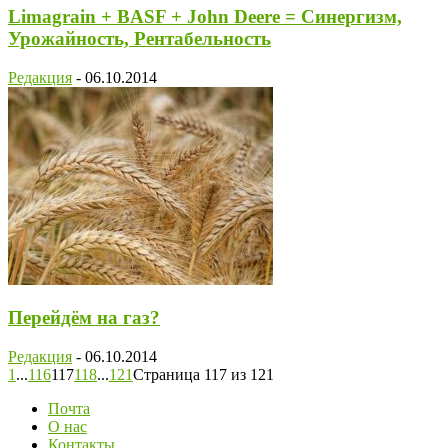
Limagrain + BASF + John Deere = Синергизм,
Урожайность, Рентабельность
Редакция
-
06.10.2014
Перейдём на газ?
Редакция
-
06.10.2014
1
...
116
117
118
...
121
Страница 117 из 121
Почта
О нас
Контакты