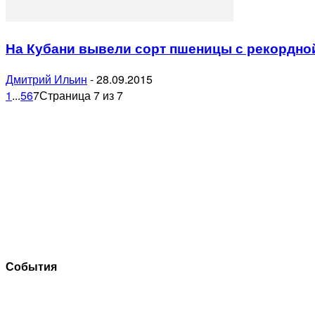
На Кубани вывели сорт пшеницы с рекордно
Дмитрий Ильин
-
28.09.2015
1
...
5
6
7
Страница 7 из 7
События