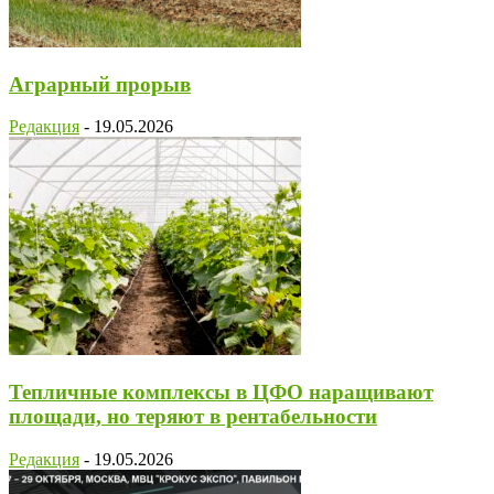
Аграрный прорыв
Редакция
-
19.05.2026
Тепличные комплексы в ЦФО наращивают
площади, но теряют в рентабельности
Редакция
-
19.05.2026