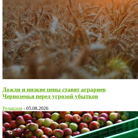
Дожди и низкие цены ставят аграриев
Черноземья перед угрозой убытков
Редакция
-
05.08.2026