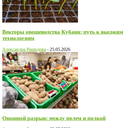
Векторы овощеводства Кубани: путь к высоким
технологиям
Александра Рашидова
-
25.05.2026
Овощной разрыв: между полем и полкой