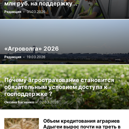
млн руб. на поддержку...
Редакция
-
31.03.2026
«Агроволга» 2026
Редакция
-
19.03.2026
Почему агрострахование становится
обязательным условием доступа к
господдержке ?
Оксана Багненко
-
02.03.2026
Объем кредитования аграриев
Адыгеи вырос почти на треть в