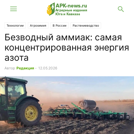
Технологии
Агрохимия
В России
Растениеводство
Безводный аммиак: самая
концентрированная энергия
азота
Автор
Редакция
-
12.05.2026